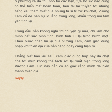
ở phương xa đã thu nhỏ tới cực hạn, tựa hồ lúc nào cũng
có thể biến mất hoàn toàn, bên tai lại truyền tới những
tiếng kêu thảm thiết của những tu sĩ trước khi chết, Vương
Lâm cố đè nén sự lo lắng trong lòng, khiến trong nội tâm
yên tĩnh lại.
Trong đầu hắn không nghĩ tới chuyện gì nữa, chỉ làm cho
mình hết sức bình tĩnh, bình tĩnh lùi lại từng bước một.
Theo bước chân lùi lại của Vương Lâm, cảm giác dung
nhập với thiên địa của hắn càng ngày càng hiện rõ.
Chẳng biết bao lâu sau, cảm giác dung hợp này đã chặt
chẽ tới mức không thể tách rời lại xuất hiện trong lòng
Vương Lâm. Lúc này hắn có ảo giác rằng mình đã biến
thành thiên địa.
Reply