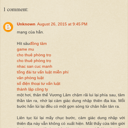
1 comment:
Unknown
August 26, 2015 at 9:45 PM
mạng của hắn.
Hít sâu
đồng tâm
game mu
cho thuê phòng trọ
cho thuê phòng trọ
nhac san cuc manh
tổng đài tư vấn luật miễn phí
văn phòng luật
số điện thoại tư vấn luật
thành lập công ty
một hơi, thân thể Vương Lâm chậm rãi lui lại phía sau, tâm
thần tản ra, nhớ lại cảm giác dung nhập thiên địa kia. Mỗi
bước hắn lùi lại đều có một gợn sóng từ chân hắn tản ra.
Liên tục lùi lại mấy chục bước, cảm giác dung nhập với
thiên địa này vẫn không có xuất hiện. Mắt thấy cửa tiên giới